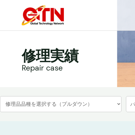
内
容
を
ス
キ
ッ
修理実績
プ
Repair case