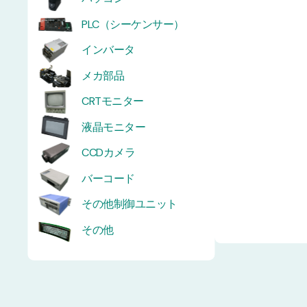
PLC（シーケンサー）
インバータ
メカ部品
CRTモニター
液晶モニター
CCDカメラ
バーコード
その他制御ユニット
その他