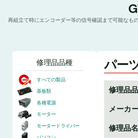
再組立て時にエンコーダー等の信号確認まで可能なも
パーツ
修理品品種
すべての製品
修理品
基板類
各種電源
メーカ
モーター
モータードライバー
修理品
パソコン