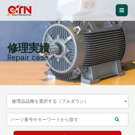
内
容
Main
を
ス
Men
キ
ッ
修理実績
プ
Repair case