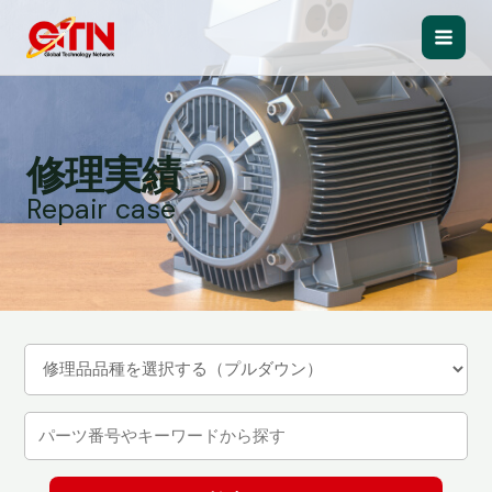
内
容
Main
を
ス
Men
キ
ッ
修理実績
プ
Repair case