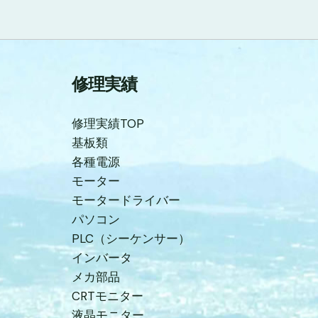
修理実績
修理実績TOP
基板類
各種電源
モーター
モータードライバー
パソコン
PLC（シーケンサー）
インバータ
メカ部品
CRTモニター
液晶モニター