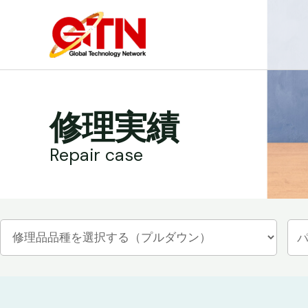
内
容
を
ス
キ
ッ
修理実績
プ
Repair case