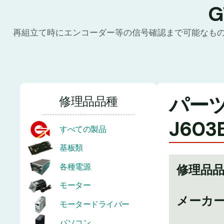
再組立て時にエンコーダー等の信号確認まで可能なも
パーツ番
修理品品種
J603
すべての製品
基板類
各種電源
修理品
モーター
メーカ
モータードライバー
パソコン