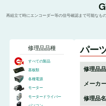
再組立て時にエンコーダー等の信号確認まで可能なも
パーツ
修理品品種
すべての製品
修理品
基板類
各種電源
メーカ
モーター
モータードライバー
修理品
パソコン