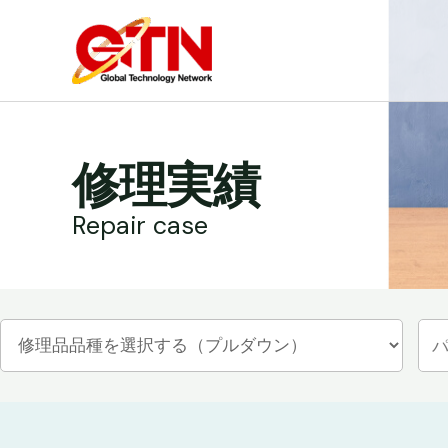
内
容
を
ス
キ
ッ
修理実績
プ
Repair case