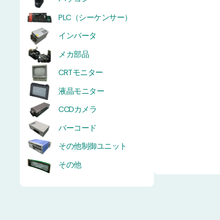
PLC（シーケンサー）
インバータ
メカ部品
CRTモニター
液晶モニター
CCDカメラ
バーコード
その他制御ユニット
その他