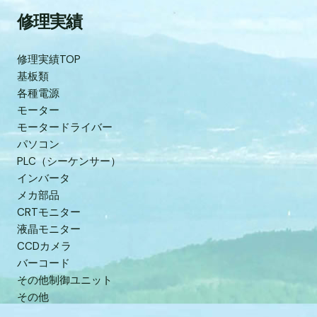
修理実績
修理実績TOP
基板類
各種電源
モーター
モータードライバー
パソコン
PLC（シーケンサー）
インバータ
メカ部品
CRTモニター
液晶モニター
CCDカメラ
バーコード
その他制御ユニット
その他