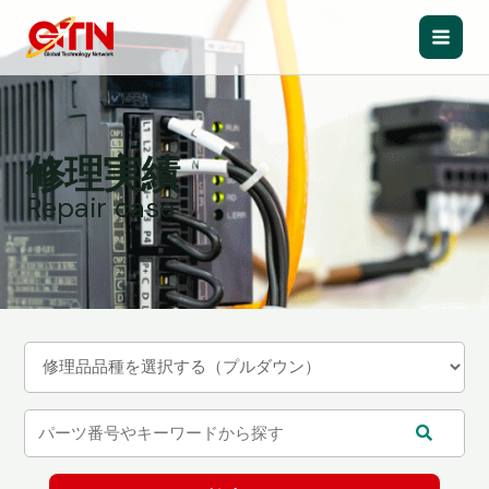
内
容
Main
を
ス
Men
キ
ッ
修理実績
プ
Repair case