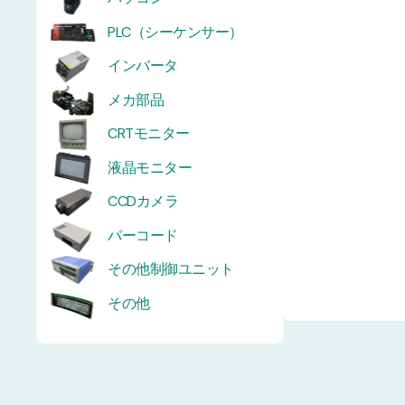
PLC（シーケンサー）
インバータ
メカ部品
CRTモニター
液晶モニター
CCDカメラ
バーコード
その他制御ユニット
その他