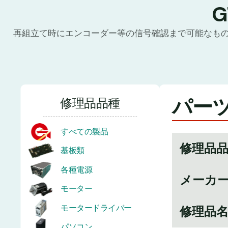
再組立て時にエンコーダー等の信号確認まで可能なも
パーツ
修理品品種
すべての製品
修理品
基板類
各種電源
メーカ
モーター
モータードライバー
修理品
パソコン