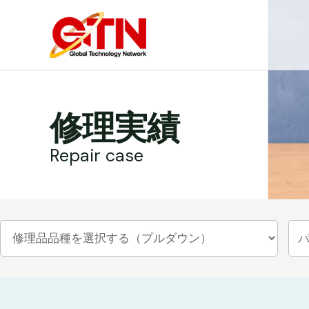
内
容
を
ス
キ
ッ
修理実績
プ
Repair case