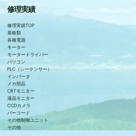
修理実績
修理実績TOP
基板類
各種電源
モーター
モータードライバー
パソコン
PLC（シーケンサー）
インバータ
メカ部品
CRTモニター
液晶モニター
CCDカメラ
バーコード
その他制御ユニット
その他