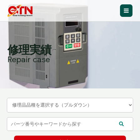
内
容
Main
を
ス
Men
キ
ッ
修理実績
プ
Repair case