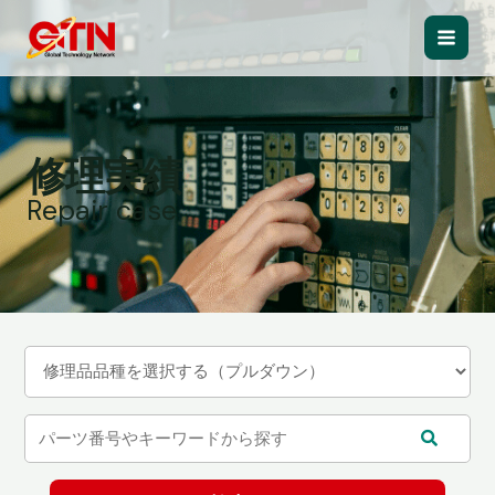
内
容
Main
を
ス
Men
キ
ッ
修理実績
プ
Repair case