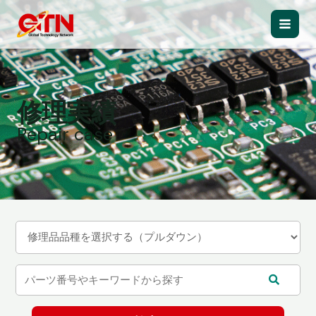
内
容
Main
を
ス
Men
キ
ッ
修理実績
プ
Repair case