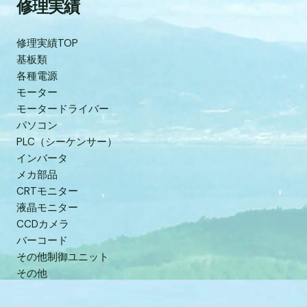
修理実績
修理実績TOP
基板類
各種電源
モーター
モータードライバー
パソコン
PLC（シーケンサー）
インバータ
メカ部品
CRTモニター
液晶モニター
CCDカメラ
バーコード
その他制御ユニット
その他