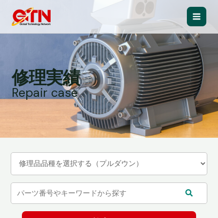
内
容
Main
を
ス
Men
キ
ッ
修理実績
プ
Repair case