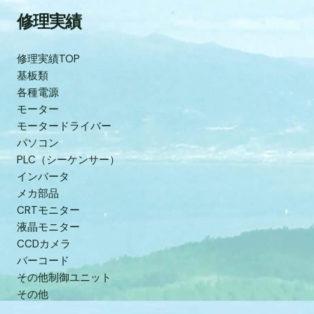
修理実績
修理実績TOP
基板類
各種電源
モーター
モータードライバー
パソコン
PLC（シーケンサー）
インバータ
メカ部品
CRTモニター
液晶モニター
CCDカメラ
バーコード
その他制御ユニット
その他