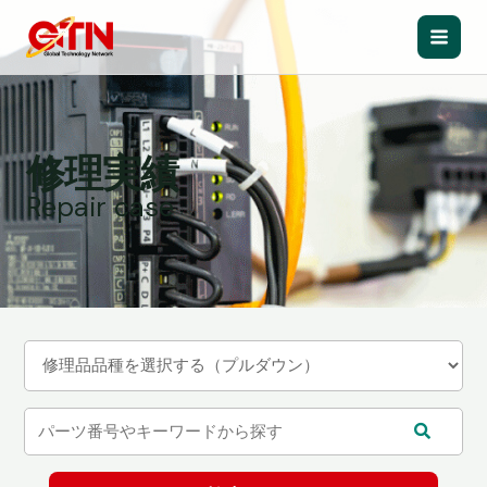
内
容
Main
を
ス
Men
キ
ッ
修理実績
プ
Repair case