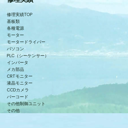
修理実績TOP
基板類
各種電源
モーター
モータードライバー
パソコン
PLC（シーケンサー）
インバータ
メカ部品
CRTモニター
液晶モニター
CCDカメラ
バーコード
その他制御ユニット
その他