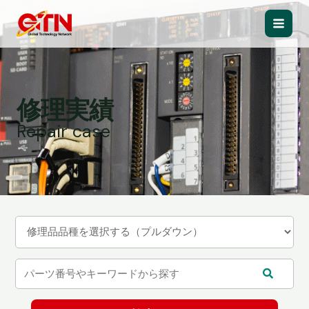
内
容
Main
を
ス
Men
キ
ッ
修理実績
プ
Repair case