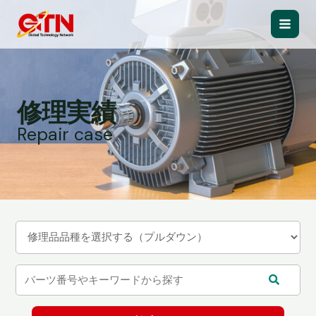
内
容
Main
を
ス
Men
キ
ッ
修理実績
プ
Repair case