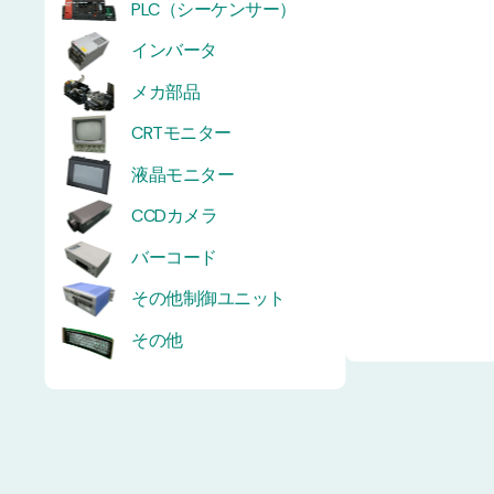
PLC（シーケンサー）
インバータ
メカ部品
CRTモニター
液晶モニター
CCDカメラ
バーコード
その他制御ユニット
その他