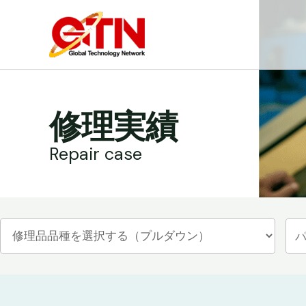
内
容
を
ス
キ
ッ
修理実績
プ
Repair case