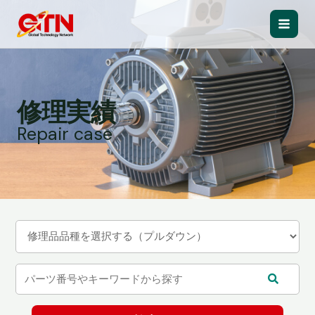
内
容
Main
を
ス
Men
キ
ッ
修理実績
プ
Repair case