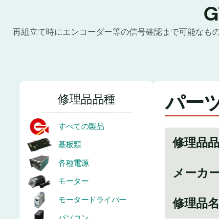
再組立て時にエンコーダー等の信号確認まで可能なも
パーツ
修理品品種
すべての製品
修理品
基板類
各種電源
メーカ
モーター
モータードライバー
修理品
パソコン