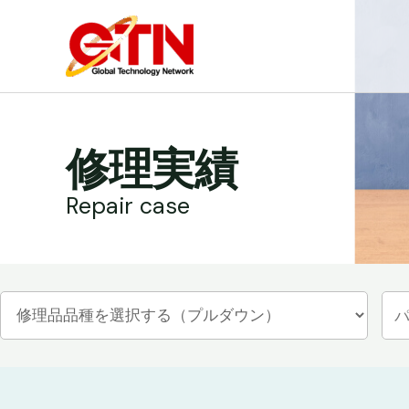
内
容
を
ス
キ
ッ
修理実績
プ
Repair case