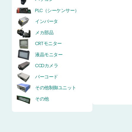
PLC（シーケンサー）
インバータ
メカ部品
CRTモニター
液晶モニター
CCDカメラ
バーコード
その他制御ユニット
その他