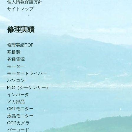
個人情報保護方針
サイトマップ
修理実績
修理実績TOP
基板類
各種電源
モーター
モータードライバー
パソコン
PLC（シーケンサー）
インバータ
メカ部品
CRTモニター
液晶モニター
CCDカメラ
バーコード