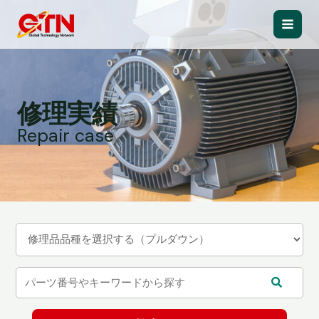
内
容
Main
を
ス
Men
キ
ッ
修理実績
プ
Repair case