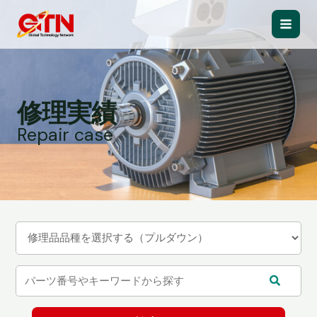
内
容
Main
を
ス
Men
キ
ッ
修理実績
プ
Repair case