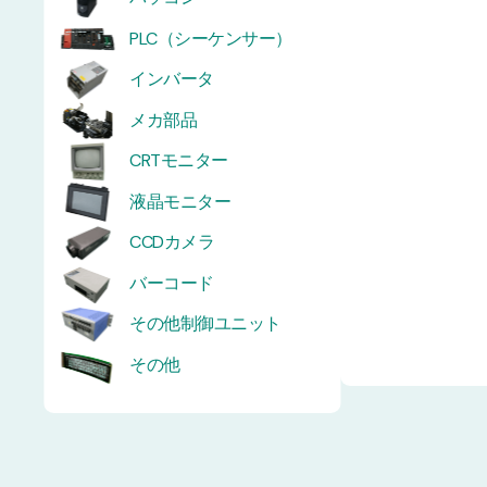
PLC（シーケンサー）
インバータ
メカ部品
CRTモニター
液晶モニター
CCDカメラ
バーコード
その他制御ユニット
その他