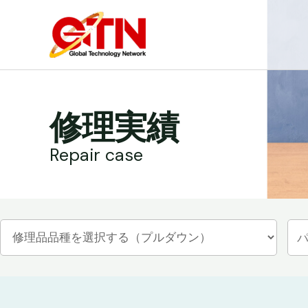
内
容
を
ス
キ
ッ
修理実績
プ
Repair case