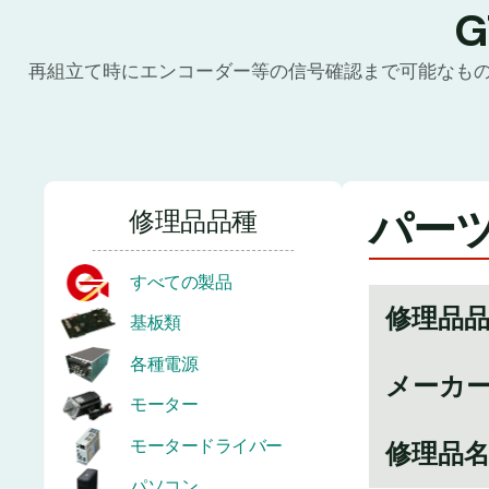
再組立て時にエンコーダー等の信号確認まで可能なも
パーツ
修理品品種
すべての製品
修理品
基板類
各種電源
メーカ
モーター
モータードライバー
修理品
パソコン