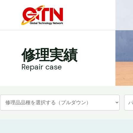
内
容
を
ス
キ
ッ
修理実績
プ
Repair case