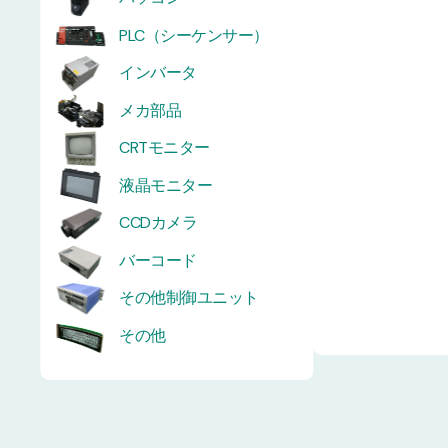
PLC（シーケンサー）
インバータ
メカ部品
CRTモニター
液晶モニター
CCDカメラ
バーコード
その他制御ユニット
その他