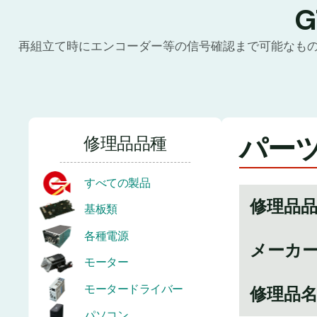
再組立て時にエンコーダー等の信号確認まで可能なも
パーツ
修理品品種
すべての製品
修理品
基板類
各種電源
メーカ
モーター
モータードライバー
修理品
パソコン