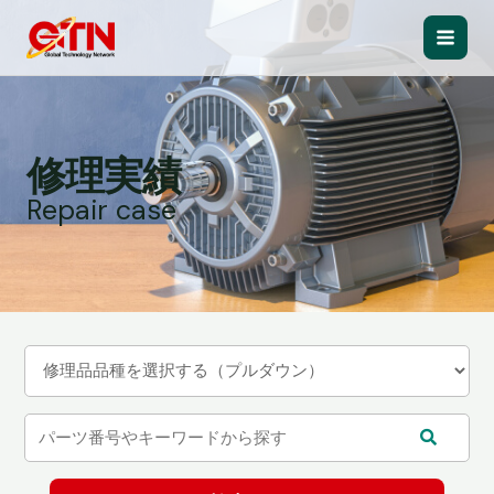
内
容
Main
を
ス
Men
キ
ッ
修理実績
プ
Repair case