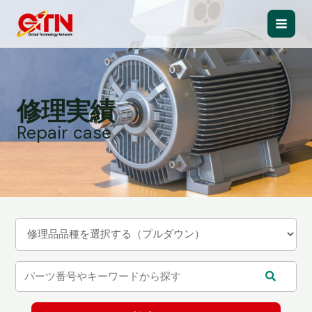
内
容
Main
を
ス
Men
キ
ッ
修理実績
プ
Repair case