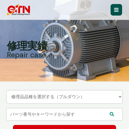
内
容
Main
を
ス
Men
キ
ッ
修理実績
プ
Repair case