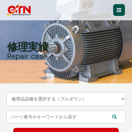
内
容
Main
を
ス
Men
キ
ッ
修理実績
プ
Repair case