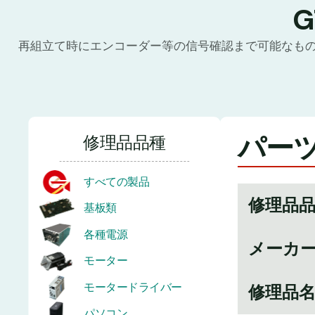
再組立て時にエンコーダー等の信号確認まで可能なも
パーツ
修理品品種
すべての製品
修理品
基板類
各種電源
メーカ
モーター
モータードライバー
修理品
パソコン