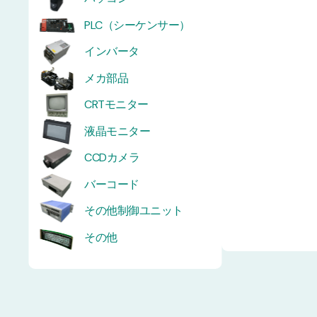
PLC（シーケンサー）
インバータ
メカ部品
CRTモニター
液晶モニター
CCDカメラ
バーコード
その他制御ユニット
その他