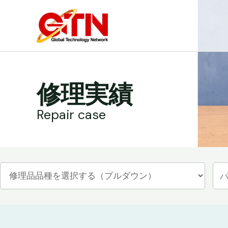
内
容
を
ス
キ
ッ
修理実績
プ
Repair case