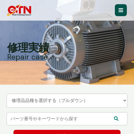
内
容
Main
を
ス
Men
キ
ッ
修理実績
プ
Repair case