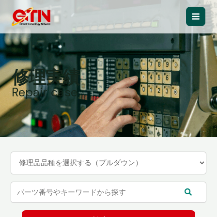
内
容
Main
を
ス
Men
キ
ッ
修理実績
プ
Repair case