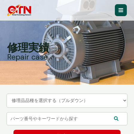
内
容
Main
を
ス
Men
キ
ッ
修理実績
プ
Repair case