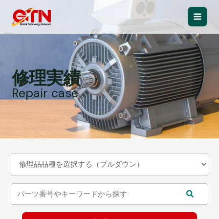
内
容
Main
を
ス
Men
キ
ッ
修理実績
プ
Repair case