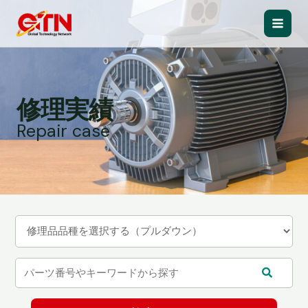
内
容
Main
を
ス
Men
キ
ッ
修理実績
プ
Repair case