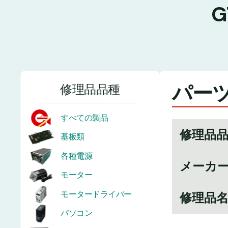
パーツ
修理品品種
すべての製品
修理品
基板類
各種電源
メーカ
モーター
モータードライバー
修理品
パソコン