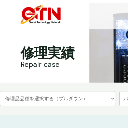
内
容
を
ス
キ
ッ
修理実績
プ
Repair case