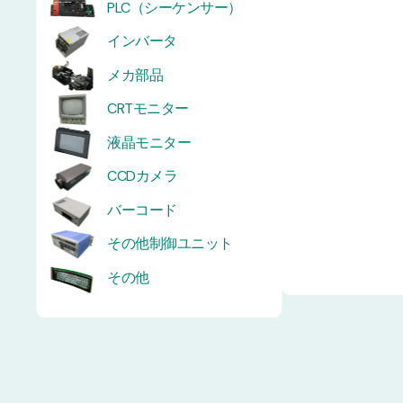
PLC（シーケンサー）
インバータ
メカ部品
CRTモニター
液晶モニター
CCDカメラ
バーコード
その他制御ユニット
その他