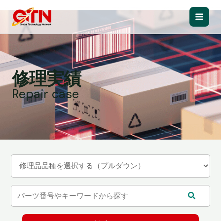
内
容
Main
を
ス
Men
キ
ッ
修理実績
プ
Repair case