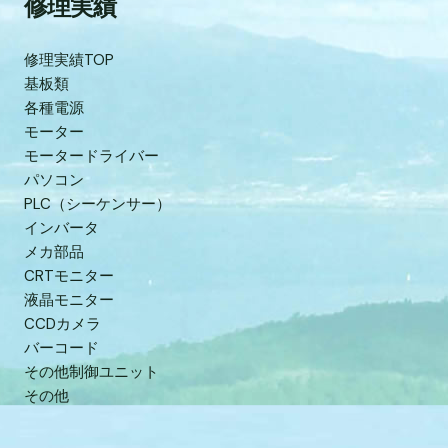
修理実績
修理実績TOP
基板類
各種電源
モーター
モータードライバー
パソコン
PLC（シーケンサー）
インバータ
メカ部品
CRTモニター
液晶モニター
CCDカメラ
バーコード
その他制御ユニット
その他