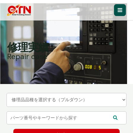
内
容
Main
を
ス
Men
キ
ッ
修理実績
プ
Repair case