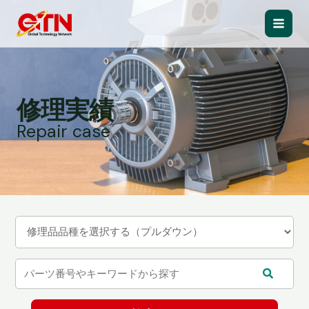
内
容
Main
を
ス
Men
キ
ッ
修理実績
プ
Repair case