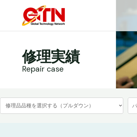
内
容
を
ス
キ
ッ
修理実績
プ
Repair case