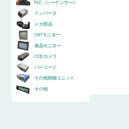
PLC（シーケンサー）
インバータ
メカ部品
CRTモニター
液晶モニター
CCDカメラ
バーコード
その他制御ユニット
その他