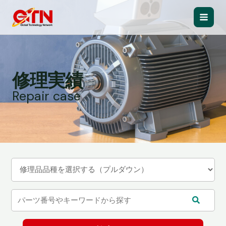
内
容
Main
を
ス
Men
キ
ッ
修理実績
プ
Repair case