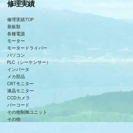
修理実績
修理実績TOP
基板類
各種電源
モーター
モータードライバー
パソコン
PLC（シーケンサー）
インバータ
メカ部品
CRTモニター
液晶モニター
CCDカメラ
バーコード
その他制御ユニット
その他