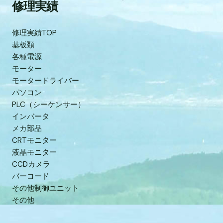
修理実績
修理実績TOP
基板類
各種電源
モーター
モータードライバー
パソコン
PLC（シーケンサー）
インバータ
メカ部品
CRTモニター
液晶モニター
CCDカメラ
バーコード
その他制御ユニット
その他