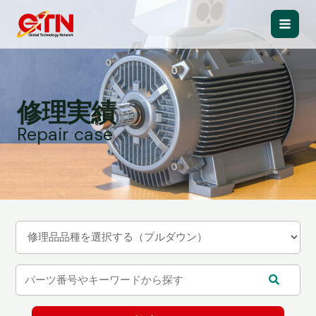
内
容
Main
を
ス
Men
キ
ッ
修理実績
プ
Repair case