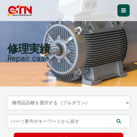
内
容
Main
を
ス
Men
キ
ッ
修理実績
プ
Repair case