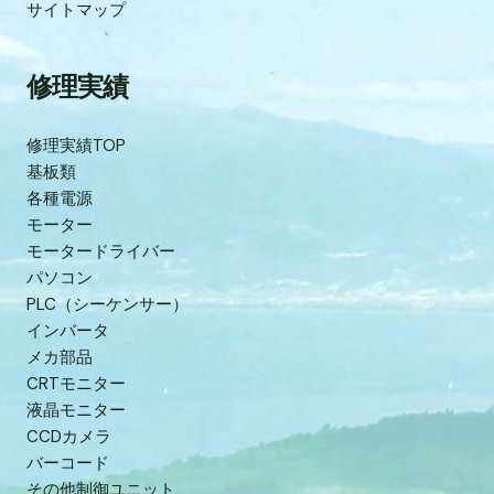
サイトマップ
修理実績
修理実績TOP
基板類
各種電源
モーター
モータードライバー
パソコン
PLC（シーケンサー）
インバータ
メカ部品
CRTモニター
液晶モニター
CCDカメラ
バーコード
その他制御ユニット