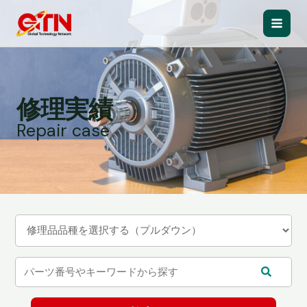
内
容
Main
を
ス
Men
キ
ッ
修理実績
プ
Repair case