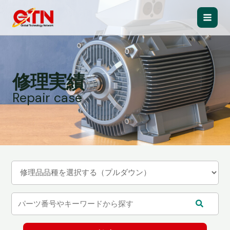
内
容
Main
を
ス
Men
キ
ッ
修理実績
プ
Repair case