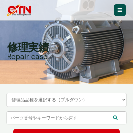
内
容
Main
を
ス
Men
キ
ッ
修理実績
プ
Repair case