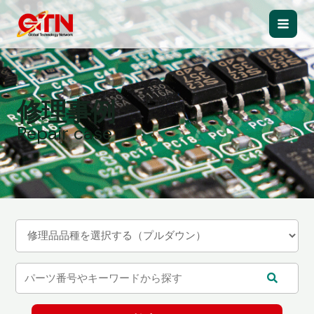
内
容
Main
を
ス
Men
キ
ッ
修理事例
プ
Repair case