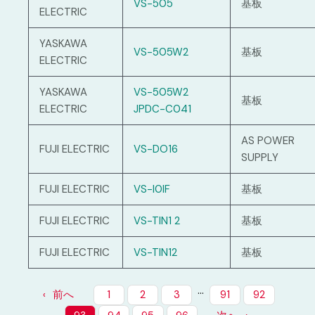
VS-505
基板
ELECTRIC
YASKAWA
VS-505W2
基板
ELECTRIC
YASKAWA
VS-505W2
基板
ELECTRIC
JPDC-C041
AS POWER
FUJI ELECTRIC
VS-DO16
SUPPLY
FUJI ELECTRIC
VS-I0IF
基板
FUJI ELECTRIC
VS-TIN1 2
基板
FUJI ELECTRIC
VS-TIN12
基板
…
前へ
1
2
3
91
92