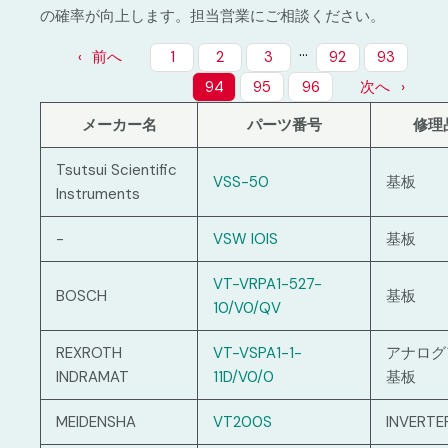
の確率が向上します。担当営業にご相談ください。
…
前へ
1
2
3
92
93
94
95
96
次へ
メーカー名
パーツ番号
修理
Tsutsui Scientific
VSS-50
基板
Instruments
-
VSW IOIS
基板
VT-VRPA1-527-
BOSCH
基板
10/V0/QV
REXROTH
VT-VSPA1-1-
アナログ
INDRAMAT
11D/V0/0
基板
MEIDENSHA
VT200S
INVERTE