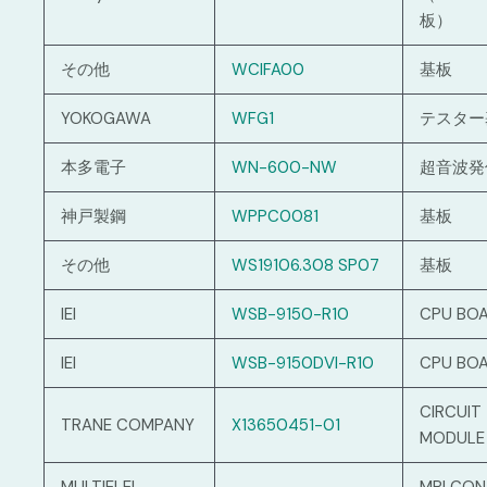
板）
その他
WCIFA00
基板
YOKOGAWA
WFG1
テスター
本多電子
WN-600-NW
超音波発
神戸製鋼
WPPC0081
基板
その他
WS19106.308 SP07
基板
IEI
WSB-9150-R10
CPU BO
IEI
WSB-9150DVI-R10
CPU BO
CIRCUIT
TRANE COMPANY
X13650451-01
MODULE