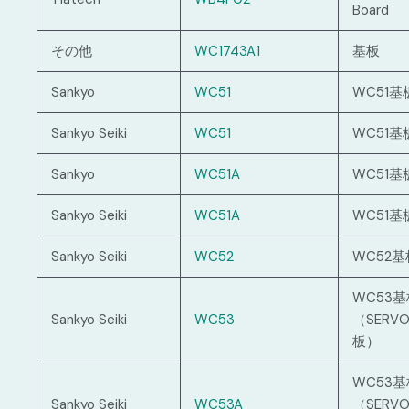
Board
その他
WC1743A1
基板
Sankyo
WC51
WC51基
Sankyo Seiki
WC51
WC51基
Sankyo
WC51A
WC51基
Sankyo Seiki
WC51A
WC51基
Sankyo Seiki
WC52
WC52基
WC53基
Sankyo Seiki
WC53
（SERVO
板）
WC53基
Sankyo Seiki
WC53A
（SERVO