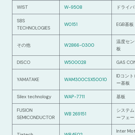
WIST
W-9508
ドライバ
SBS
W0151
EGB基板
TECHNOLOGIES
温度セン
その他
W2866-0300
板
DISCO
W500028
GAS CO
IDコン
YAMATAKE
WAM300CSX50010
ー基板
Silex technology
WAP-7711
基板
FUSION
システム
WB 269151
SEMICONDUCTOR
ーフェー
Inter Mo
Tiatech
WB4F02