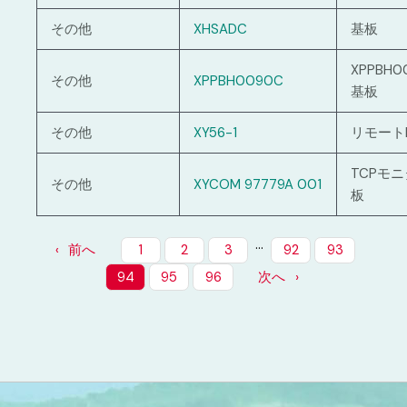
その他
XHSADC
基板
XPPBH
その他
XPPBH0090C
基板
その他
XY56-1
リモートI
TCPモ
その他
XYCOM 97779A 001
板
…
前へ
1
2
3
92
93
94
95
96
次へ