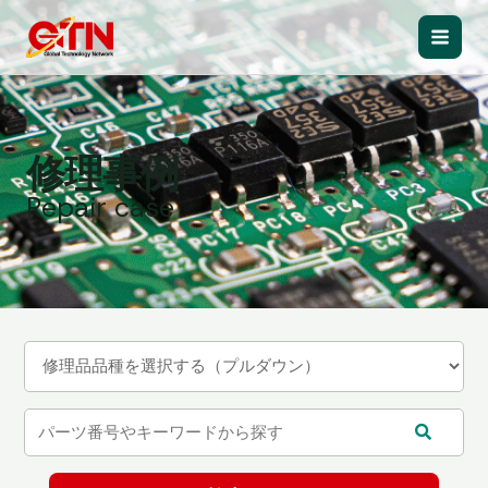
内
容
Main
を
ス
Men
キ
ッ
修理事例
プ
Repair case