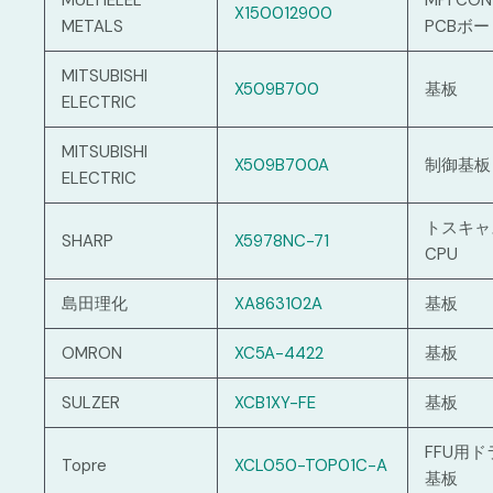
MULTIELEL
MPI CO
X150012900
METALS
PCBボー
MITSUBISHI
X509B700
基板
ELECTRIC
MITSUBISHI
X509B700A
制御基板
ELECTRIC
トスキャ
SHARP
X5978NC-71
CPU
島田理化
XA863102A
基板
OMRON
XC5A-4422
基板
SULZER
XCB1XY-FE
基板
FFU用
Topre
XCL050-TOP01C-A
基板