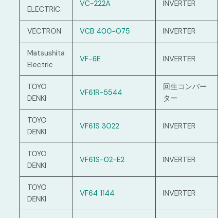
VC-222A
INVERTER
ELECTRIC
VECTRON
VCB 400-075
INVERTER
Matsushita
VF-6E
INVERTER
Electric
TOYO
回生コンバー
VF61R-5544
DENKI
ター
TOYO
VF61S 3022
INVERTER
DENKI
TOYO
VF61S-02-E2
INVERTER
DENKI
TOYO
VF64 1144
INVERTER
DENKI