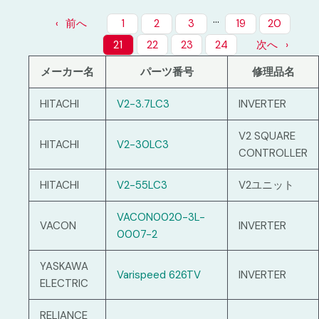
…
前へ
1
2
3
19
20
21
22
23
24
次へ
メーカー名
パーツ番号
修理品名
HITACHI
V2-3.7LC3
INVERTER
V2 SQUARE
HITACHI
V2-30LC3
CONTROLLER
HITACHI
V2-55LC3
V2ユニット
VACON0020-3L-
VACON
INVERTER
0007-2
YASKAWA
Varispeed 626TV
INVERTER
ELECTRIC
RELIANCE