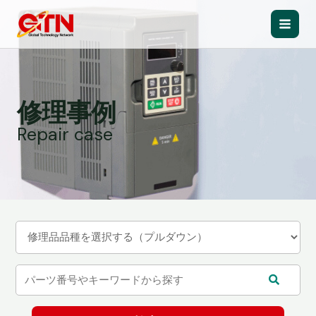
内
容
Main
を
ス
Men
キ
ッ
修理事例
プ
Repair case