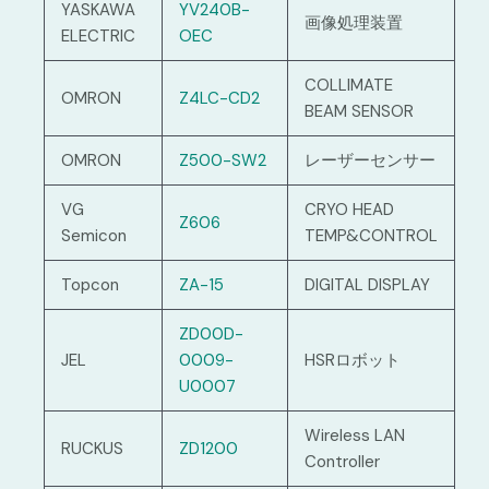
YASKAWA
YV240B-
画像処理装置
ELECTRIC
OEC
COLLIMATE
OMRON
Z4LC-CD2
BEAM SENSOR
OMRON
Z500-SW2
レーザーセンサー
VG
CRYO HEAD
Z606
Semicon
TEMP&CONTROL
Topcon
ZA-15
DIGITAL DISPLAY
ZD00D-
JEL
0009-
HSRロボット
U0007
Wireless LAN
RUCKUS
ZD1200
Controller