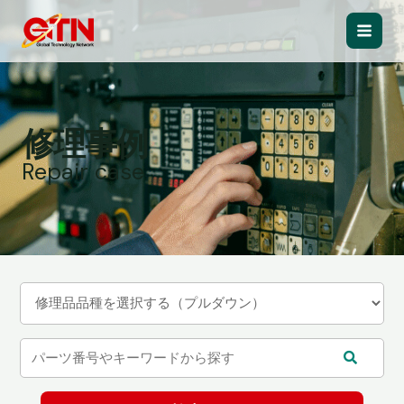
内
容
Main
を
ス
Men
キ
ッ
修理事例
プ
Repair case