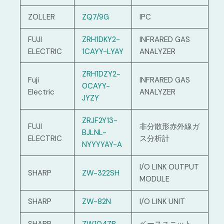
ZOLLER
ZQ7/9G
IPC
FUJI
ZRH1DKY2-
INFRARED GAS
ELECTRIC
1CAYY-LYAY
ANALYZER
ZRH1DZY2-
Fuji
INFRARED GAS
0CAYY-
Electric
ANALYZER
JYZY
ZRJF2Y13-
FUJI
非分散形赤外線ガ
BJLNL-
ELECTRIC
ス分析計
NYYYYAY-A
I/O LINK OUTPUT
SHARP
ZW-322SH
MODULE
SHARP
ZW-82N
I/O LINK UNIT