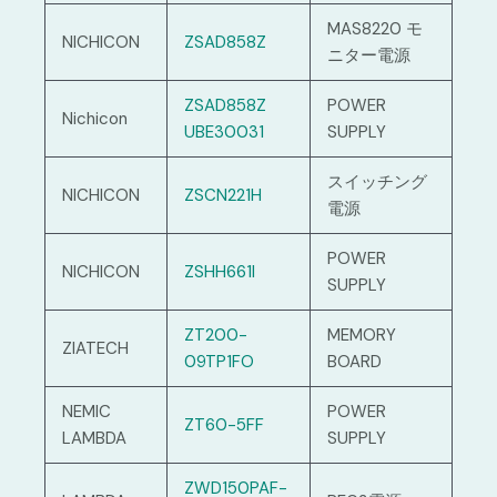
MAS8220 モ
NICHICON
ZSAD858Z
ニター電源
ZSAD858Z
POWER
Nichicon
UBE30031
SUPPLY
スイッチング
NICHICON
ZSCN221H
電源
POWER
NICHICON
ZSHH661I
SUPPLY
ZT200-
MEMORY
ZIATECH
09TP1FO
BOARD
NEMIC
POWER
ZT60-5FF
LAMBDA
SUPPLY
ZWD150PAF-