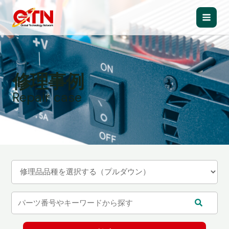
内
容
Main
を
ス
Men
キ
ッ
修理事例
プ
Repair case