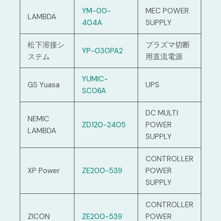
YM-00-
MEC POWER
LAMBDA
404A
SUPPLY
松下溶接シ
プラズマ切断
YP-030PA2
ステム
用直流電源
YUMIC-
GS Yuasa
UPS
SC06A
DC MULTI
NEMIC
ZD120-2405
POWER
LAMBDA
SUPPLY
CONTROLLER
XP Power
ZE200-539
POWER
SUPPLY
CONTROLLER
ZICON
ZE200-539
POWER