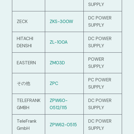
SUPPLY
DC POWER
ZECK
ZKS-300W
SUPPLY
HITACHI
DC POWER
ZL-100A
DENSHI
SUPPLY
POWER
EASTERN
ZM03D
SUPPLY
PC POWER
その他
ZPC
SUPPLY
TELEFRANK
ZPW60-
DC POWER
GMBH
0512/115
SUPPLY
TeleFrank
DC POWER
ZPW62-0515
GmbH
SUPPLY