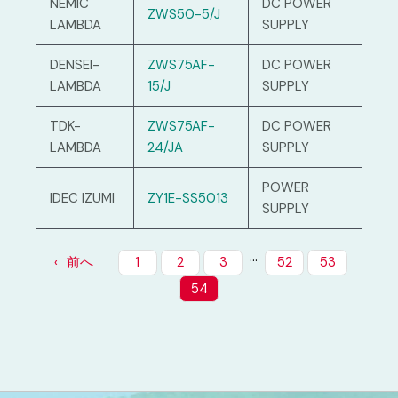
NEMIC
DC POWER
ZWS50-5/J
LAMBDA
SUPPLY
DENSEI-
ZWS75AF-
DC POWER
LAMBDA
15/J
SUPPLY
TDK-
ZWS75AF-
DC POWER
LAMBDA
24/JA
SUPPLY
POWER
IDEC IZUMI
ZY1E-SS5013
SUPPLY
…
前へ
1
2
3
52
53
54