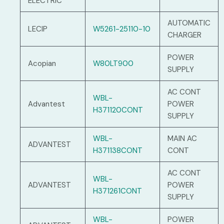
ELECTRIC
AUTOMATIC
LECIP
W5261-25110-10
CHARGER
POWER
Acopian
W80LT900
SUPPLY
AC CONT
WBL-
Advantest
POWER
H371120CONT
SUPPLY
WBL-
MAIN AC
ADVANTEST
H371138CONT
CONT
AC CONT
WBL-
ADVANTEST
POWER
H371261CONT
SUPPLY
WBL-
POWER