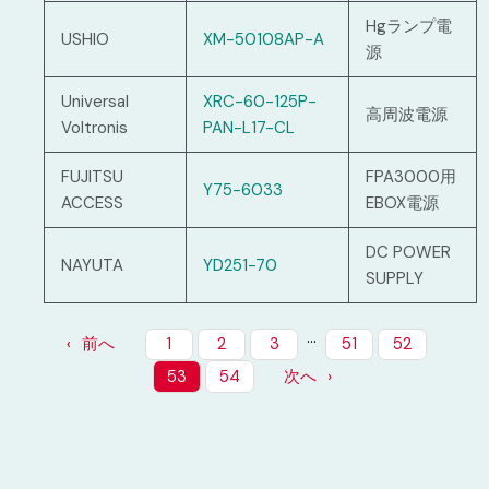
Hgランプ電
USHIO
XM-50108AP-A
源
Universal
XRC-60-125P-
高周波電源
Voltronis
PAN-L17-CL
FUJITSU
FPA3000用
Y75-6033
ACCESS
EBOX電源
DC POWER
NAYUTA
YD251-70
SUPPLY
…
前へ
1
2
3
51
52
53
54
次へ