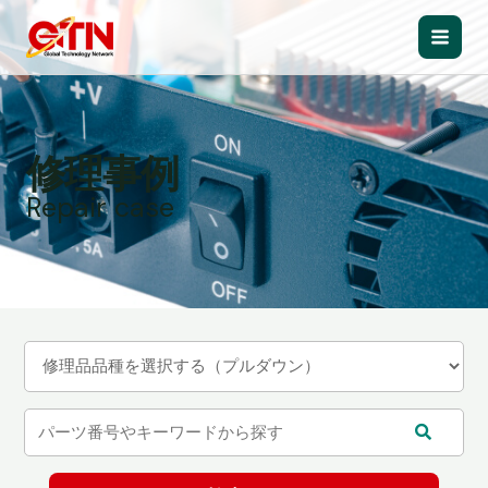
内
容
Main
を
ス
Men
キ
ッ
修理事例
プ
Repair case