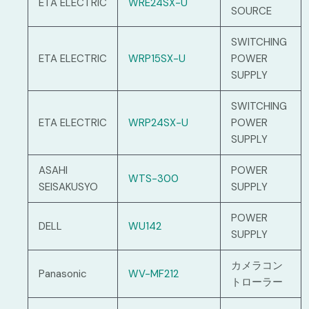
ETA ELECTRIC
WRE24SX-U
SOURCE
SWITCHING
ETA ELECTRIC
WRP15SX-U
POWER
SUPPLY
SWITCHING
ETA ELECTRIC
WRP24SX-U
POWER
SUPPLY
ASAHI
POWER
WTS-300
SEISAKUSYO
SUPPLY
POWER
DELL
WU142
SUPPLY
カメラコン
Panasonic
WV-MF212
トローラー