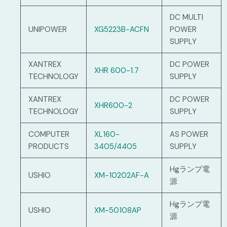
DC MULTI
UNIPOWER
XG5223B-ACFN
POWER
SUPPLY
XANTREX
DC POWER
XHR 600-1.7
TECHNOLOGY
SUPPLY
XANTREX
DC POWER
XHR600-2
TECHNOLOGY
SUPPLY
COMPUTER
XL160-
AS POWER
PRODUCTS
3405/4405
SUPPLY
Hgランプ電
USHIO
XM-10202AF-A
源
Hgランプ電
USHIO
XM-50108AP
源