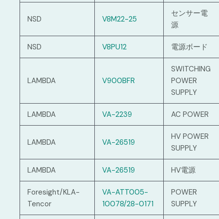
センサー電
NSD
V8M22-25
源
NSD
V8PU12
電源ボード
SWITCHING
LAMBDA
V900BFR
POWER
SUPPLY
LAMBDA
VA-2239
AC POWER
HV POWER
LAMBDA
VA-26519
SUPPLY
LAMBDA
VA-26519
HV電源
Foresight/KLA-
VA-ATT005-
POWER
Tencor
10078/28-0171
SUPPLY