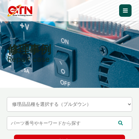
内
容
Main
を
ス
Men
キ
ッ
修理事例
プ
Repair case