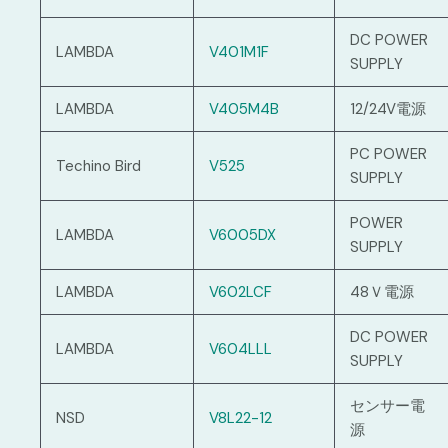
DC POWER
LAMBDA
V401M1F
SUPPLY
LAMBDA
V405M4B
12/24V電源
PC POWER
Techino Bird
V525
SUPPLY
POWER
LAMBDA
V6005DX
SUPPLY
LAMBDA
V602LCF
48Ｖ電源
DC POWER
LAMBDA
V604LLL
SUPPLY
センサー電
NSD
V8L22-12
源