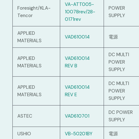
VA-ATT005-
Foresight/KLA-
POWER
10078rev/28-
Tencor
SUPPLY
0171rev
APPLIED
VAD610014
電源
MATERIALS
DC MULTI
APPLIED
VAD610014
POWER
MATERIALS
REV B
SUPPLY
DC MULTI
APPLIED
VAD610014
POWER
MATERIALS
REV E
SUPPLY
DC POWER
ASTEC
VAD610701
SUPPLY
USHIO
VB-50201BY
電源