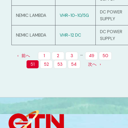
DC POWER
NEMIC LAMBDA
VHR-10-10/5G
SUPPLY
DC POWER
NEMIC LAMBDA
VHR-12 DC
SUPPLY
…
前へ
1
2
3
49
50
51
52
53
54
次へ