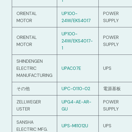
1
ORIENTAL
UP100-
POWER
MOTOR
24W/EKS4017
SUPPLY
UP100-
ORIENTAL
POWER
24W/EKS4017-
MOTOR
SUPPLY
1
SHINDENGEN
ELECTRIC
UPAC07E
UPS
MANUFACTURING
その他
UPC-0110-02
電源基板
ZELLWEGER
UPG4-AE-AR-
POWER
USTER
GU
SUPPLY
SANSHA
UPS-MI1012U
UPS
ELECTRIC MFG.